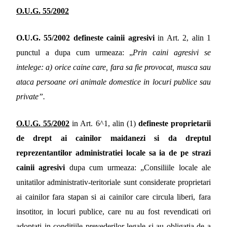
O.U.G. 55/2002
O.U.G. 55/2002 defineste cainii agresivi
in Art. 2, alin 1
punctul a dupa cum urmeaza: „
Prin caini agresivi se
intelege: a) orice caine care, fara sa fie provocat, musca sau
ataca persoane ori animale domestice in locuri publice sau
private”.
O.U.G. 55/2002
in Art
. 6^1, alin (1)
defineste proprietarii
de drept ai cainilor maidanezi si da dreptul
reprezentantilor administratiei locale sa ia de pe strazi
cainii agresivi
dupa cum urmeaza: „Consiliile locale ale
unitatilor administrativ-teritoriale sunt considerate proprietari
ai cainilor fara stapan si ai cainilor care circula liberi, fara
insotitor, in locuri publice, care nu au fost revendicati ori
adoptati in conditiile prevederilor legale si au obligatia de a