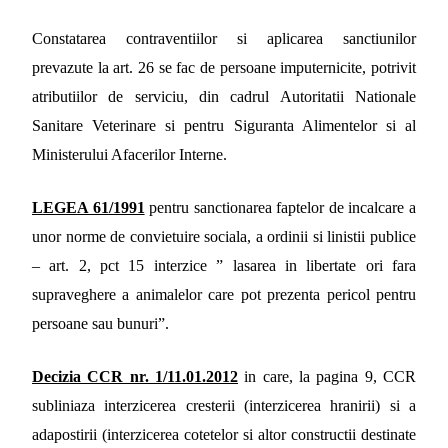
Constatarea contraventiilor si aplicarea sanctiunilor
prevazute la art. 26 se fac de persoane imputernicite, potrivit
atributiilor de serviciu, din cadrul Autoritatii Nationale
Sanitare Veterinare si pentru Siguranta Alimentelor si al
Ministerului Afacerilor Interne.
LEGEA 61/1991
pentru sanctionarea faptelor de incalcare a
unor norme de convietuire sociala, a ordinii si linistii publice
– art. 2, pct 15 interzice ” lasarea in libertate ori fara
supraveghere a animalelor care pot prezenta pericol pentru
persoane sau bunuri”.
Decizia CCR nr. 1/11.01.2012
in care, la pagina 9, CCR
subliniaza interzicerea cresterii (interzicerea hranirii) si a
adapostirii (interzicerea cotetelor si altor constructii destinate