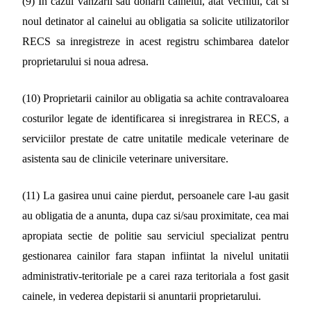
(9) In cazul vanzarii sau donarii cainelui, atat vechiul, cat si
noul detinator al cainelui au obligatia sa solicite utilizatorilor
RECS sa inregistreze in acest registru schimbarea datelor
proprietarului si noua adresa.
(10) Proprietarii cainilor au obligatia sa achite contravaloarea
costurilor legate de identificarea si inregistrarea in RECS, a
serviciilor prestate de catre unitatile medicale veterinare de
asistenta sau de clinicile veterinare universitare.
(11) La gasirea unui caine pierdut, persoanele care l-au gasit
au obligatia de a anunta, dupa caz si/sau proximitate, cea mai
apropiata sectie de politie sau serviciul specializat pentru
gestionarea cainilor fara stapan infiintat la nivelul unitatii
administrativ-teritoriale pe a carei raza teritoriala a fost gasit
cainele, in vederea depistarii si anuntarii proprietarului.