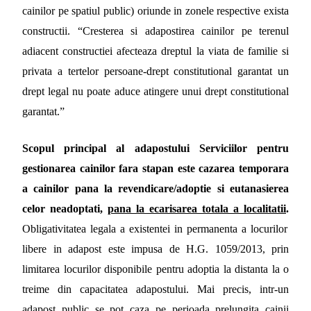
cainilor pe spatiul public) oriunde in zonele respective exista
constructii. “Cresterea si adapostirea cainilor pe terenul
adiacent constructiei afecteaza drept
ul la viata de familie si
privata a tertelor persoane-drept constitutional garantat un
drept legal nu poate aduce atingere unui drept constitutional
garantat.”
Scopul principal al adapostului Serviciilor pentru
gestionarea cainilor fara stapan este cazarea temporara
a cainilor pana la revendicare/adoptie si eutanasierea
celor neadoptati,
pana la ecarisarea totala a localitatii
.
Obligativitatea legala a existentei in permanenta a locurilor
libere in adapost este impusa de H.G. 1059/2013, prin
limitarea locurilor disponibile pentru adoptia la distanta la o
treime din capacitatea adapostului. Mai precis, intr-un
adapost public se pot caza
pe perioada prelungita cainii