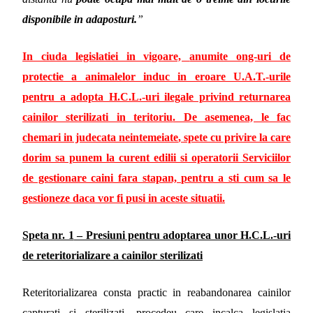
disponibile in adaposturi.
”
In ciuda legislatiei in vigoare,
anumite ong-uri de
protectie a animalelor induc in eroare U.A.T.-urile
pentru a adopta H.C.L.-uri ilegale privind returnarea
cainilor sterilizati in teritoriu
. De asemenea, le fac
chemari in judecata neintemeiate
, spete cu privire la care
dorim sa punem la curent edilii si operatorii Serviciilor
de gestionare caini fara stapan, pentru a sti cum sa le
gestioneze daca vor fi pusi in aceste situatii.
Speta nr. 1
– Presiuni pentru adoptarea unor H.C.L.-uri
de reteritorializare a cainilor sterilizati
Reteritorializarea consta practic in reabandonarea cainilor
capturati si sterilizati, procedeu care incalca legislatia