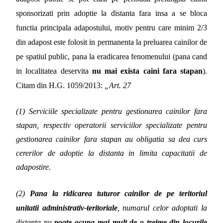
sponsorizati prin adoptie la distanta fara insa a se bloca
functia principala adapostului, motiv pentru care minim 2/3
din adapost este folosit in permanenta la preluarea cainilor de
pe spatiul public, pana la eradicarea fenomenului (pana cand
in localitatea deservita
nu
mai exista
caini fara stapan
).
Citam din H.G. 1059/2013:
„Art. 27
(1) Serviciile specializate pentru gestionarea cainilor fara
stapan, respectiv operatorii serviciilor specializate pentru
gestionarea cainilor fara stapan au obligatia sa dea curs
cererilor de adoptie la distanta in limita capacitatii de
adapostire.
(2)
Pana la ridicarea tuturor cainilor de pe teritoriul
unitatii administrativ-teritoriale
, numarul celor adoptati la
distanta nu
poate ocupa mai mult de o treime din locurile