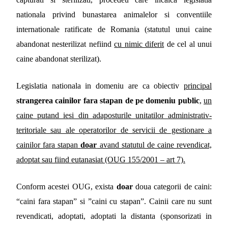
nationala privind bunastarea animalelor si conventiile
internationale ratificate de Romania (statutul unui caine
abandonat nesterilizat nefiind
cu nimic diferit
de cel al unui
caine abandonat sterilizat).
Legislatia nationala in domeniu are ca obiectiv
principal
strangerea cainilor fara stapan de pe domeniu public
,
un
caine putand iesi din adaposturile unitatilor administrativ-
teritoriale sau ale operatorilor de servicii de gestionare a
cainilor fara stapan
doar
avand statutul de caine revendicat,
adoptat sau fiind eutanasiat (OUG 155/2001 – art 7).
Conform acestei OUG, exista
doar
doua categorii de caini:
“caini fara stapan” si ”caini cu stapan”. Cainii care nu sunt
revendicati, adoptati, adoptati la distanta (sponsorizati in