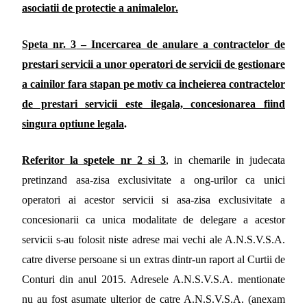
asociatii de protectie a animalelor.
Speta nr. 3
– Incercarea de anulare a contractelor de
prestari servicii a unor operatori de servicii de gestionare
a cainilor fara stapan pe motiv ca incheierea contractelor
de prestari servicii este ilegala, concesionarea fiind
singura optiune legala
.
Referitor la spetele nr 2 si 3
, in chemarile in judecata
pretinzand asa-zisa exclusivitate a ong-urilor ca unici
operatori ai acestor servicii si asa-zisa exclusivitate a
concesionarii ca unica modalitate de delegare a acestor
servicii s-au folosit niste adrese mai vechi ale A.N.S.V.S.A.
catre diverse persoane si un extras dintr-un raport al Curtii de
Conturi din anul 2015.
Adresele A.N.S.V.S.A. mentionate
nu au fost asumate ulterior de catre A.N.S.V.S.A. (anexam