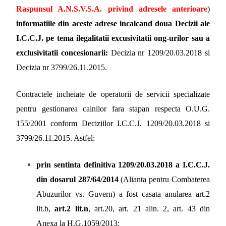
Raspunsul A.N.S.V.S.A. privind adresele anterioare
)
informatiile din aceste adrese incalcand doua Decizii ale
I.C.C.J. pe te
ma ilegalitatii excusivitatii ong-urilor sau a
exclusivitatii concesionarii:
Decizia nr 1209/20.03.2018 si
Decizia nr 3799/26.11.2015.
Contractele incheiate de operatorii de servicii specializate
pentru gestionarea cainilor fara stapan respecta O.U.G.
155/2001 conform Deciziilor I.C.C.J. 1209/20.03.2018 si
3799/26.11.2015. Astfel:
prin sentinta definitiva 1209/20.03.2018 a I.C.C.J.
din dosarul 287/64/2014
(Alianta pentru Combaterea
Abuzurilor vs. Guvern) a fost casata anularea art.2
lit.b,
art.2 lit.n
, art.20, art. 21 alin. 2, art. 43 din
Anexa la H.G.1059/2013: